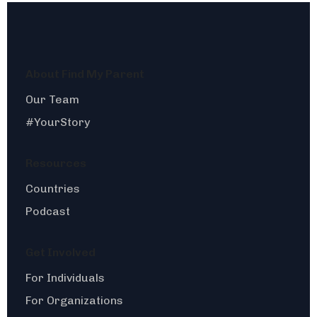
About Find My Parent
Our Team
#YourStory
Resources
Countries
Podcast
Get Involved
For Individuals
For Organizations