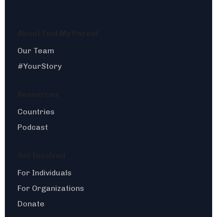
About Find My Parent
Our Team
#YourStory
Resources
Countries
Podcast
Get Involved
For Individuals
For Organizations
Donate