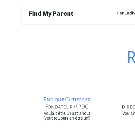
Find My Parent
For Indi
R
Enrique Gutierrez
Fondateur // PDG
direc
Voulait être un astranout
Voulait
(veut toujours en être un!)