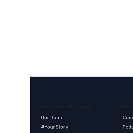
About Find My Parent
Res
Our Team
Coun
#YourStory
Pod