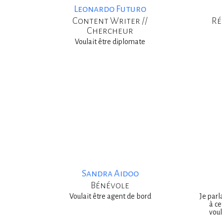
Leonardo Futuro
Content Writer //
Ré
Chercheur
Voulait être diplomate
Sandra Aidoo
Bénévole
Voulait être agent de bord
Je par
à ce
voul