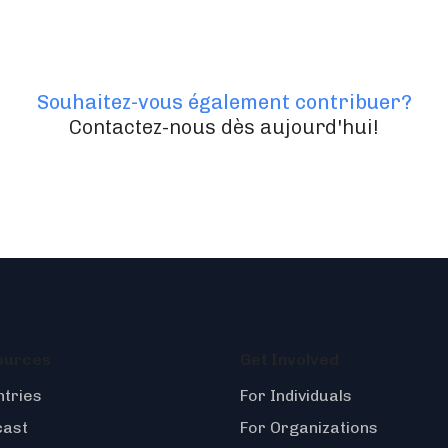
Souhaitez-vous également contribuer?
Contactez-nous dès aujourd'hui!
ources
Get Involved
tries
For Individuals
cast
For Organizations