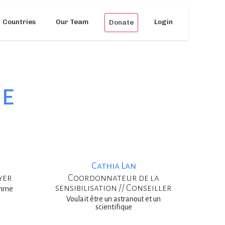
Countries
Our Team
Login
Donate
pe
Cathia Lan
yer
Coordonnateur de la
sensibilisation // Conseiller
emme
Voulait être un astranout et un
scientifique