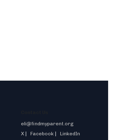
Contact Us
eli@findmyparent.org
X
Facebook
LinkedIn
|
|