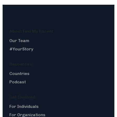
About Find My Parent
Our Team
#YourStory
Resources
Countries
Podcast
Get Involved
For Individuals
For Organizations