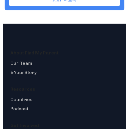
About Find My Parent
Our Team
#YourStory
Resources
Countries
Podcast
Get Involved